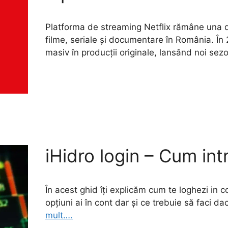
Platforma de streaming Netflix rămâne una d
filme, seriale și documentare în România. În 
masiv în producții originale, lansând noi sez
iHidro login – Cum intr
În acest ghid îți explicăm cum te loghezi in co
opțiuni ai în cont dar și ce trebuie să faci da
mult….