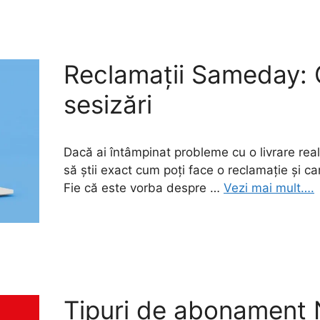
Reclamații Sameday: 
sesizări
Dacă ai întâmpinat probleme cu o livrare re
să știi exact cum poți face o reclamație și ca
Fie că este vorba despre …
Vezi mai mult….
Tipuri de abonament N