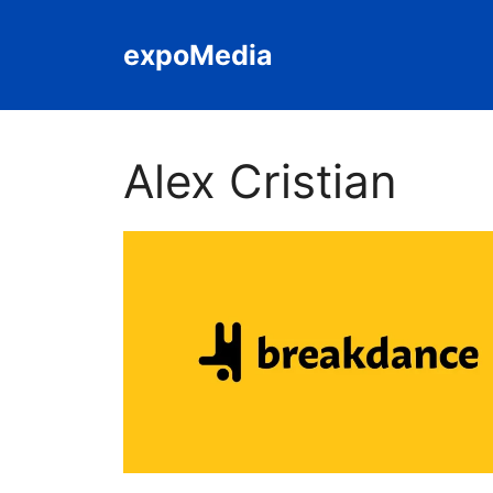
Sari
la
expoMedia
conținut
Alex Cristian