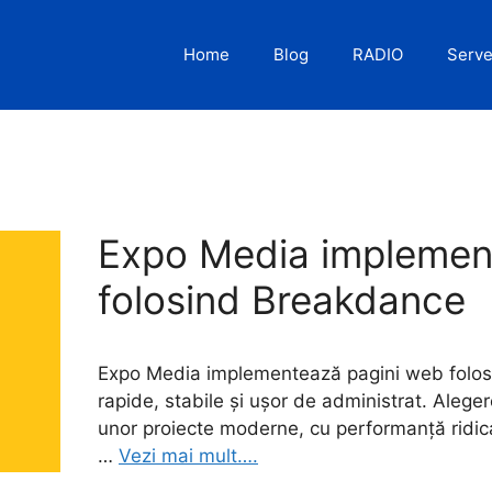
Home
Blog
RADIO
Serve
Expo Media implemen
folosind Breakdance
Expo Media implementează pagini web folosin
rapide, stabile și ușor de administrat. Alege
unor proiecte moderne, cu performanță ridicat
…
Vezi mai mult….